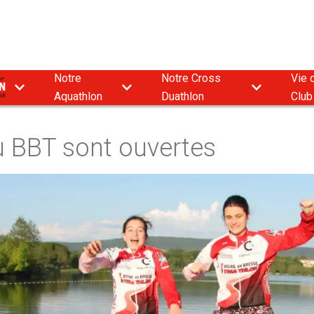
Notre
Notre Cross
Vie 
9
Aquathlon
Duathlon
Club
au BBT sont ouvertes