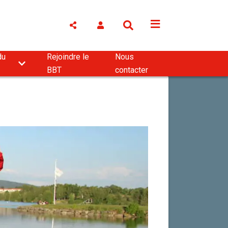
du
Rejoindre le
Nous
BBT
contacter