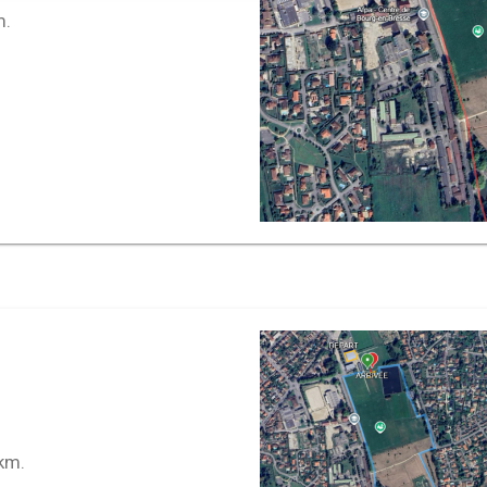
m.
5km.