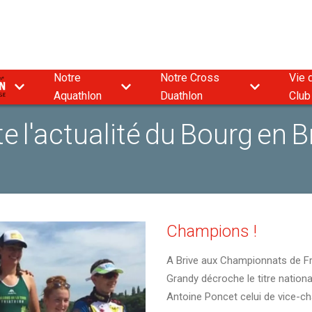
Notre
Notre Cross
Vie 
9
Aquathlon
Duathlon
Club
e l'actualité du Bourg en B
Champions !
A Brive aux Championnats de Fra
Grandy décroche le titre nationa
Antoine Poncet celui de vice-ch