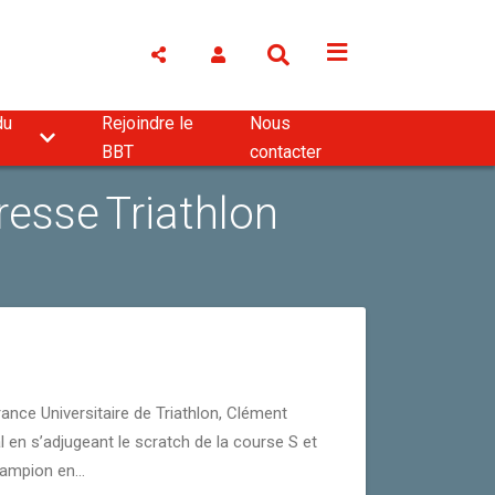
du
Rejoindre le
Nous
BBT
contacter
resse Triathlon
nce Universitaire de Triathlon, Clément
l en s’adjugeant le scratch de la course S et
ampion en...