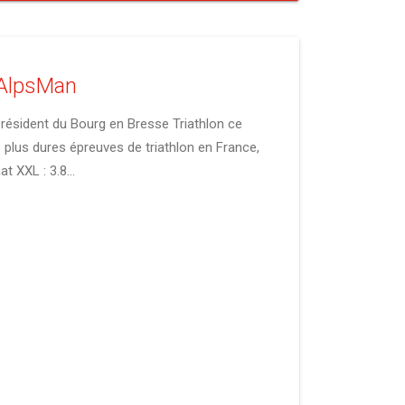
l’AlpsMan
 président du Bourg en Bresse Triathlon ce
s plus dures épreuves de triathlon en France,
 XXL : 3.8...