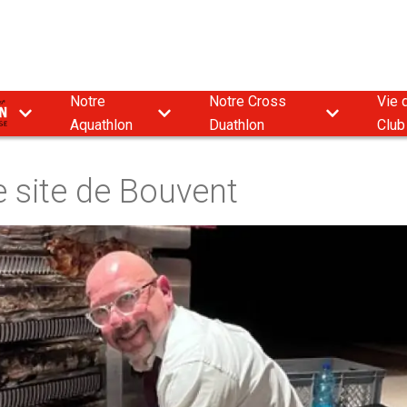
Notre
Notre Cross
Vie 
9
Aquathlon
Duathlon
Club
e site de Bouvent