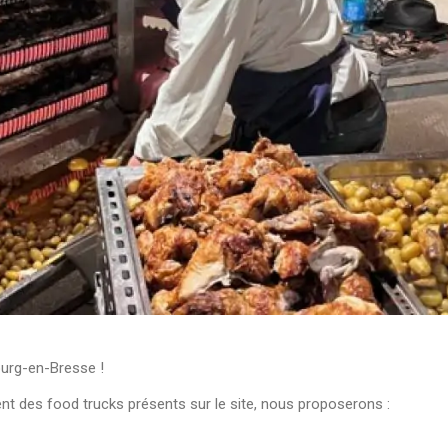
ourg-en-Bresse !
 des food trucks présents sur le site, nous proposerons :