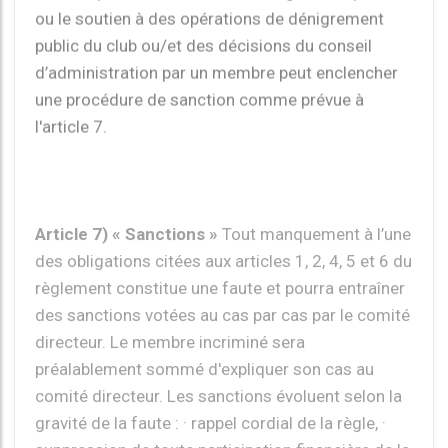
d’administration par un membre peut enclencher
une procédure de sanction comme prévue à
l'article 7.
Article 7) « Sanctions »
Tout manquement à l’une
des obligations citées aux articles 1, 2, 4, 5 et 6 du
règlement constitue une faute et pourra entraîner
des sanctions votées au cas par cas par le comité
directeur. Le membre incriminé sera
préalablement sommé d'expliquer son cas au
comité directeur. Les sanctions évoluent selon la
gravité de la faute : · rappel cordial de la règle, ·
suppression de toute participation financière de la
part du club sur toute la saison sportive, ·
remboursement des courses club, · encaissement
du chèque de caution pour manquement au
règlement intérieur exigé lors de la prise de