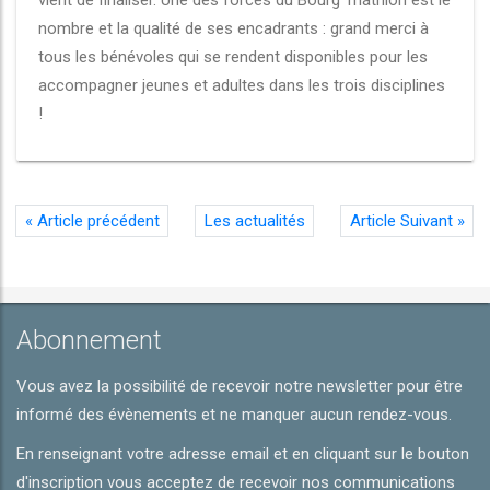
vient de finaliser. Une des forces du Bourg Triathlon est le
nombre et la qualité de ses encadrants : grand merci à
tous les bénévoles qui se rendent disponibles pour les
accompagner jeunes et adultes dans les trois disciplines
!
«
Article précédent
Les actualités
Article Suivant
»
Abonnement
Vous avez la possibilité de recevoir notre newsletter pour être
informé des évènements et ne manquer aucun rendez-vous.
En renseignant votre adresse email et en cliquant sur le bouton
d'inscription vous acceptez de recevoir nos communications