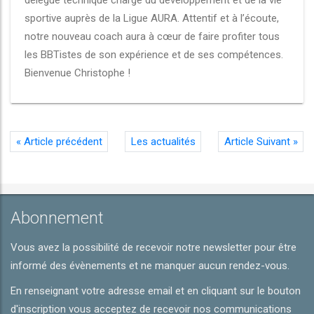
délégué technique chargé du développement et de la vie
sportive auprès de la Ligue AURA. Attentif et à l’écoute,
notre nouveau coach aura à cœur de faire profiter tous
les BBTistes de son expérience et de ses compétences.
Bienvenue Christophe !
«
Article précédent
Les actualités
Article Suivant
»
Abonnement
Vous avez la possibilité de recevoir notre newsletter pour être
informé des évènements et ne manquer aucun rendez-vous.
En renseignant votre adresse email et en cliquant sur le bouton
d'inscription vous acceptez de recevoir nos communications