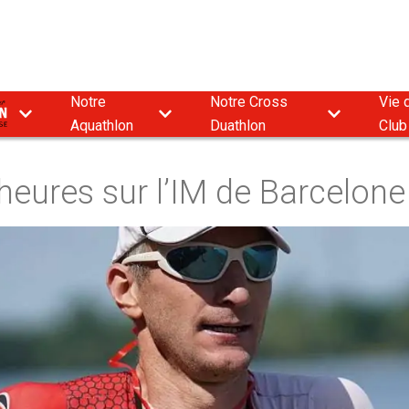
Notre
Notre Cross
Vie 
9
Aquathlon
Duathlon
Club
heures sur l’IM de Barcelone 