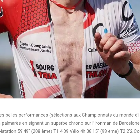
des belles performances (sélections aux Championnats du monde d’
n palmarès en signant un superbe chrono sur l’Ironman de Barcelone
(Natation 59'49" (208 ème) T1 4'39 Vélo 4h 38'15" (98 ème) T2 2'2 Co