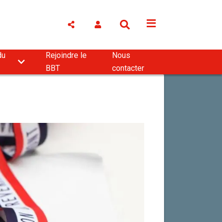
du
Rejoindre le
Nous
BBT
contacter