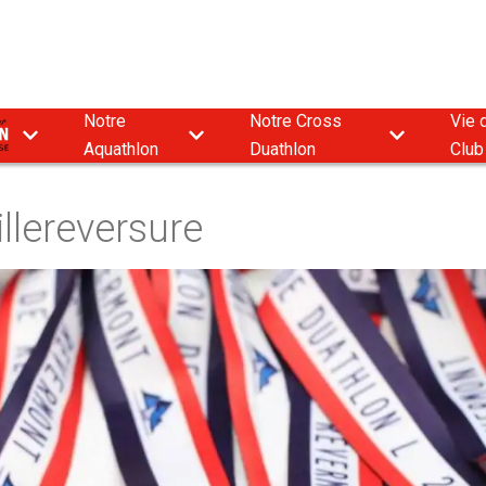
Notre
Notre Cross
Vie 
9
Aquathlon
Duathlon
Club
llereversure