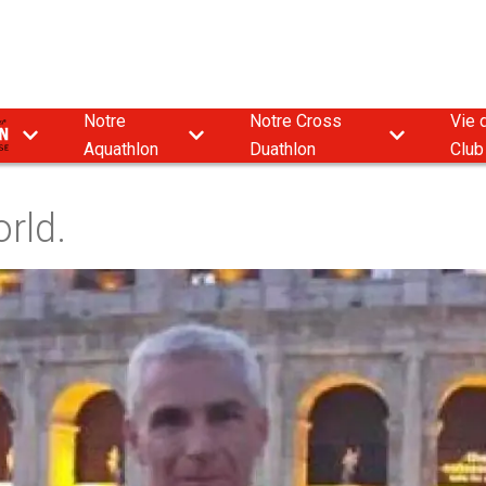
Notre
Notre Cross
Vie 
9
Aquathlon
Duathlon
Club
rld.