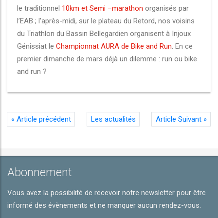
le traditionnel
10km et Semi –marathon
organisés par
l’EAB ; l’après-midi, sur le plateau du Retord, nos voisins
du Triathlon du Bassin Bellegardien organisent à Injoux
Génissiat le
Championnat AURA de Bike and Run
. En ce
premier dimanche de mars déjà un dilemme : run ou bike
and run ?
«
Article précédent
Les actualités
Article Suivant
»
Abonnement
Vous avez la possibilité de recevoir notre newsletter pour être
informé des évènements et ne manquer aucun rendez-vous.